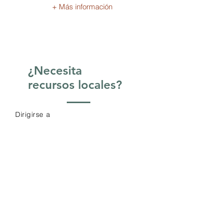
+ Más información
¿Necesita
recursos locales?
Dirigirse a
easternsierraresources.com
para
obtener más información sobre
cómo encontrar un trabajo, redactar
un currículum, programas y eventos
locales del condado, inscribirse en
un seguro médico, encontrar
despensas de alimentos locales,
obtener diferentes formas de
identificación y más.